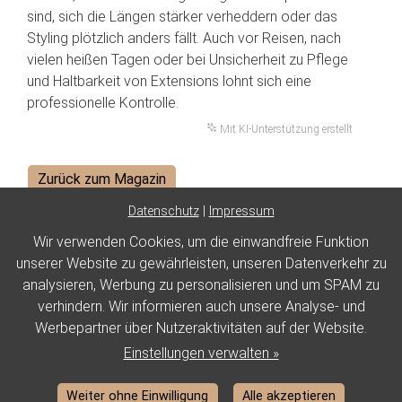
sind, sich die Längen stärker verheddern oder das
Styling plötzlich anders fällt. Auch vor Reisen, nach
vielen heißen Tagen oder bei Unsicherheit zu Pflege
und Haltbarkeit von Extensions lohnt sich eine
professionelle Kontrolle.
Mit KI-Unterstützung erstellt
Zurück zum Magazin
Datenschutz
|
Impressum
Wir verwenden Cookies, um die einwandfreie Funktion
Impressum
unserer Website zu gewährleisten, unseren Datenverkehr zu
Datenschutz
analysieren, Werbung zu personalisieren und um SPAM zu
verhindern. Wir informieren auch unsere Analyse- und
Barrierefreiheit
Werbepartner über Nutzeraktivitäten auf der Website.
Cookie Einstellungen
Einstellungen verwalten »
Marketing by
WinLocal
Weiter ohne Einwilligung
Alle akzeptieren
Barrierefreie Website